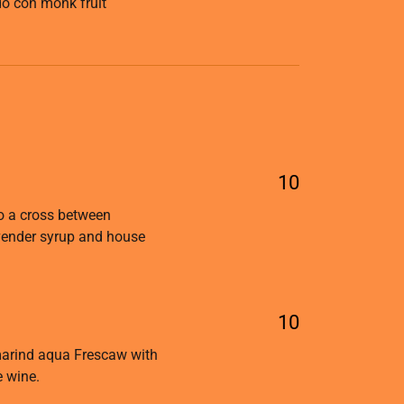
do con monk fruit
10
 to a cross between
avender syrup and house
10
rind aqua Frescaw with
e wine.