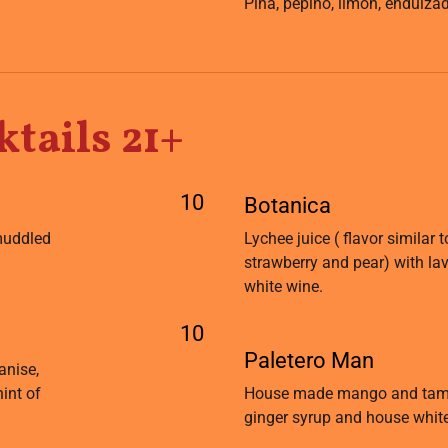
Piña, pepino, limon, endulza
tails 21+
10
Botanica
 muddled
Lychee juice ( flavor similar
strawberry and pear) with l
white wine.
10
Paletero Man
anise,
int of
House made mango and tama
ginger syrup and house whit