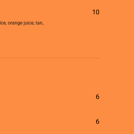
10
e, orange juice, tan,
6
6