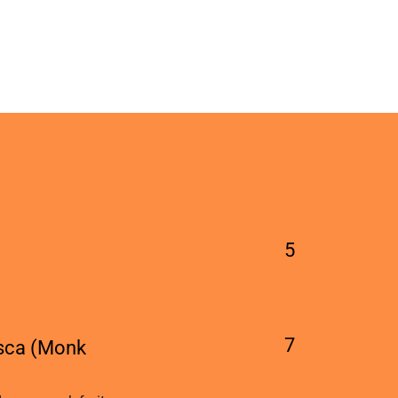
5
7
(Monk