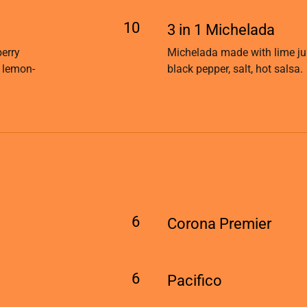
10
3 in 1 Michelada
berry
Michelada made with lime juic
h lemon-
black pepper, salt, hot salsa.
6
Corona Premier
6
Pacifico