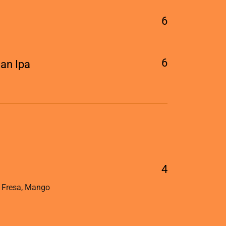
6
6
an Ipa
4
, Fresa, Mango